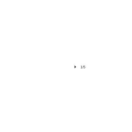
1/5
小春丸 教室生徒募集フライヤー
design 2014 cl.小春丸さま